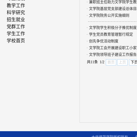
·
兼职班主任助力文学院学生教
教学工作
·
文学院基层党支部建设总体目
科学研究
·
文学院院务公开实施细则
招生就业
党群工作
·
文学院学生积极分子推优制度
学生工作
·
学生党员教育管理暂行规定
学校首页
·
创先争优活动制度
·
文学院工会开展建设职工小家
·
文学院领导班子建设工作报告
共11条 1/2
首页
上页
下