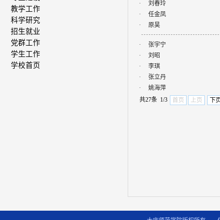
·
刘春玲
教学工作
·
任金凤
科学研究
·
原昊
招生就业
党群工作
·
张宇宁
学生工作
·
刘昭
学校首页
·
李琪
·
张立丹
·
姚海萍
共27条 1/3
首页
上页
下