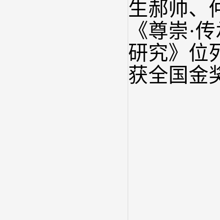
生郝帅、
《尊崇·
研究》位
获全国金