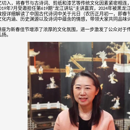
忆切入，将春节与古诗词、剪纸和漆艺等传统文化因素紧密相连
年
月受邀担任第
期
龙江讲坛
主讲嘉宾，
年被黑龙
019
7
619
“
”
2024
教授详细解读了中国古代诗词中关于元日（农历正月初一，即春
文化内涵、历史渊源以及诗词中蕴含的情感，带领大家共同品味
讲座为新春佳节增添了浓厚的文化氛围，进一步激发了公众对于
弘扬。