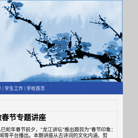
|
|
作
学生工作
学校首页
做春节专题讲座
乙巳蛇年春节前夕，
龙江讲坛
推出题目为
春节印象：
“
”
“
闻等平台播出。本期讲座从古诗词的文化内涵、剪