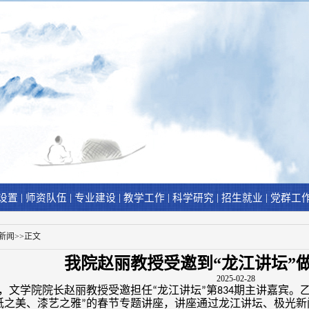
|
|
|
|
|
|
设置
师资队伍
专业建设
教学工作
科学研究
招生就业
党群工
新闻
>>
正文
我院赵丽教授受邀到“龙江讲坛”
2025-02-28
，文学院院长赵丽教授受邀担任
龙江讲坛
第
期主讲嘉宾。
“
”
834
纸之美、漆艺之雅
的春节专题讲座，讲座通过龙江讲坛、极光新
”