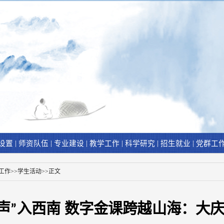
|
|
|
|
|
|
设置
师资队伍
专业建设
教学工作
科学研究
招生就业
党群工
工作
>>
学生活动
>>
正文
声”入西南 数字金课跨越山海：大