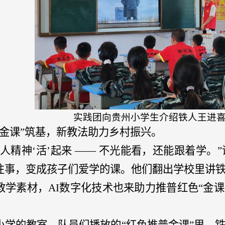
实践团向贵州小学生介绍铁人王进
“金课”筑基，新教法助力乡村振兴。
铁人精神‘活’起来 —— 不光能看，还能跟着学
往事，变成孩子们爱学的课。他们翻出学校里讲
教学素材，
AI数字化技术
也来助力
推普红色
“
金课