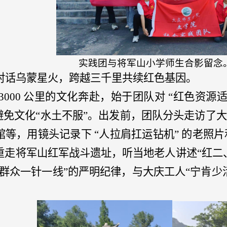
实践团与将军山小学师生合影留念
对话乌蒙星火，跨越三千里共续红色基因
。
3000 公里的文化奔赴，始于团队对 “红色资源
，避免文化“水土不服”。出发前，团队分头走访了
馆等，
用镜头记录下 “人拉肩扛运钻机” 的老照片
重走将军山红军战斗遗址，听
当地
老人讲述“红二
拿群众一针一线”的严明纪律，与大庆工人“宁肯少
。