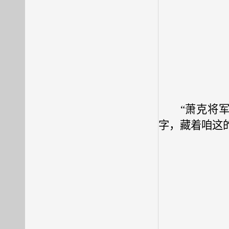
“萧克将
字，藏着咱这