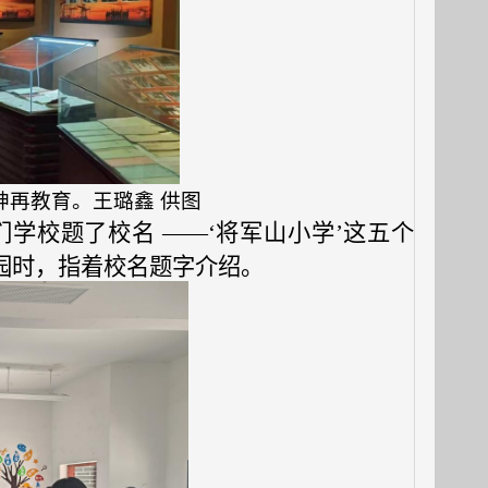
神再教育。
王璐鑫
供图
们
学校题了校名 ——‘将军山小学’这五个
园时，指着
校名
题字介绍。