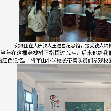
实践团在大庆铁人王进喜纪念馆，接受铁人精
军当年在这棵老槐树下指挥过战斗，后来他给
我
的红色记忆。”
将军山小学校长
带着队员们参观校