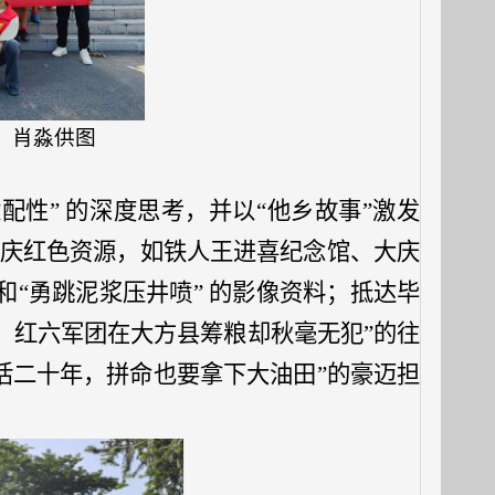
。肖淼供图
适配性” 的深度思考
，并以“他乡故事”激发
大庆红色资源，如铁人王进喜纪念馆、大庆
和
“
勇跳泥浆压井喷
” 的影像资料
；
抵达毕
、红六军团在大方县筹粮却秋毫无犯”的往
活二十年，拼命也要拿下大油田”的豪迈担