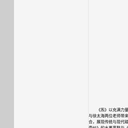
《炁》以充满力
与徐太海两位老师带
合，展现传统与现代碰
壶纱》的水墨离愁与