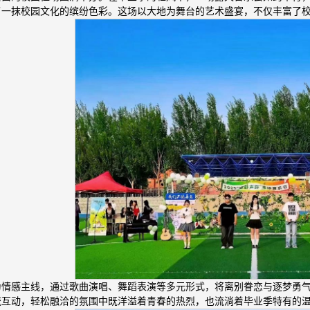
了一抹校园文化的缤纷色彩。这场以大地为舞台的艺术盛宴，不仅丰富了
为情感主线，通过歌曲演唱、舞蹈表演等多元形式，将离别眷恋与逐梦勇
流互动，轻松融洽的氛围中既洋溢着青春的热烈，也流淌着毕业季特有的