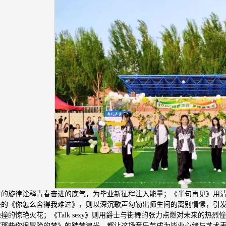
量的旋律诠释青春奋进的底气，为毕业新征程注入能量；《半句再见》用清
来的《你怎么舍得我难过》，则以深沉歌声勾勒出师生间的离别情愫，引
撞的惊艳火花；《Talk sexy》则用爵士与街舞的张力点燃对未来的
《那些你很冒险的梦》的踏梦追光，都让这场音乐节成为毕业心绪与艺术