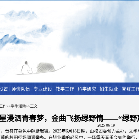
|
|
|
|
|
|
设置
师资队伍
专业建设
教学工作
科学研究
招生就业
党群工
工作
>>
学生活动
>>
正文
星漫洒青春梦，金曲飞扬绿野情——“绿野
2025-06-19
，音符在暮色中翩跹起舞。2025年6月18日晚，由校团委倾力主办，文
茵茵的校田径场圆满举办。在毕业季的轻风中，一场露天音乐会如约举行