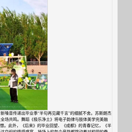
新嗓音传递出毕业季“半句再见藏千言”的细腻不舍。苏斯朗杰
发全场共鸣。舞蹈《极乐净土》将电子韵律与肢体美学完美融
热烈憧憬。此外，《后来》的毕业回望、《成都》的青春记忆，《半
表达交织的情感盛宴。操场上的每个音符都跳动着对校园的眷